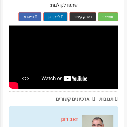
שתפו לקולגות:
וואצאפ
העתק קישור
לינקדאין
פייסבוק
תגובות
ארכיונים קשורים
זאב רונן