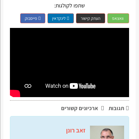
שתפו לקולגות:
וואצאפ
העתק קישור
לינקדאין
פייסבוק
תגובות
ארכיונים קשורים
זאב רונן