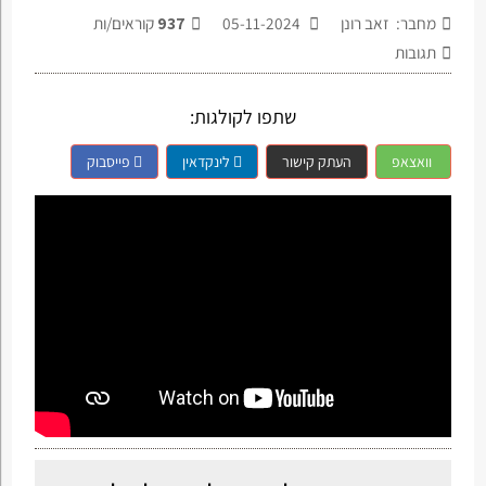
מחבר: זאב רונן
05-11-2024
937
קוראים/ות
תגובות
שתפו לקולגות:
וואצאפ
העתק קישור
לינקדאין
פייסבוק