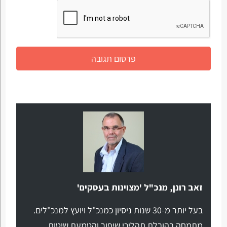
זאב רונן, מנכ"ל 'מצוינות בעסקים'
בעל יותר מ-30 שנות ניסיון כמנכ"ל ויועץ למנכ"לים.
מתמחה בהובלת תהליכי שיפור והטמעת שיטות