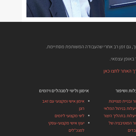
וך, גם זמן רב אחרי שהעבודה המשותפת מסתיימת.
באופן עצמאי.
 האתר לחצו כאן
ות ושיפור
אימון וליווי למנהלים ויזמים
ר ובניית מצויינות
אימון אישי ומקצועי עם זאב
עלות בניהול המלאי
רונן
עלות בתהליך היצור
ליווי מקצועי ליזמים
ר המוטיבציה של
יעוץ אישי מקצועי-עסקי
בדים
למנכ"לים