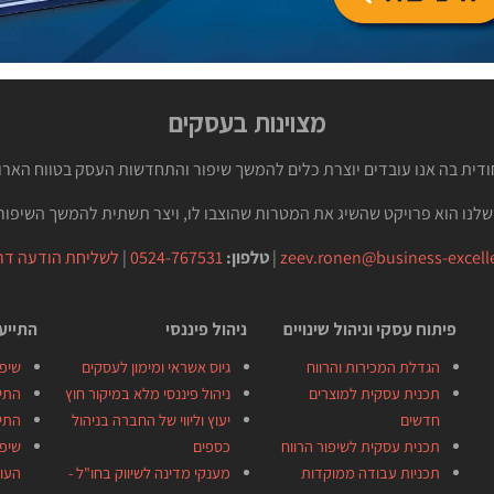
מצוינות בעסקים
חודית בה אנו עובדים יוצרת כלים להמשך שיפור והתחדשות העסק בטווח האר
שלנו הוא פרויקט שהשיג את המטרות שהוצבו לו, ויצר תשתית להמשך השיפור 
zeev.ronen@business-excelle
|
טלפון:
0524-767531
|
לשליחת הודעה דרך
פיתוח עסקי וניהול שינויים
ניהול פיננסי
התייעל
הגדלת המכירות והרווח
גיוס אשראי ומימון לעסקים
שיפו
תכנית עסקית למוצרים
ניהול פיננסי מלא במיקור חוץ
התיי
חדשים
יעוץ וליווי של החברה בניהול
התיי
תכנית עסקית לשיפור הרווח
כספים
שיפו
תכניות עבודה ממוקדות
מענקי מדינה לשיווק בחו"ל -
העו