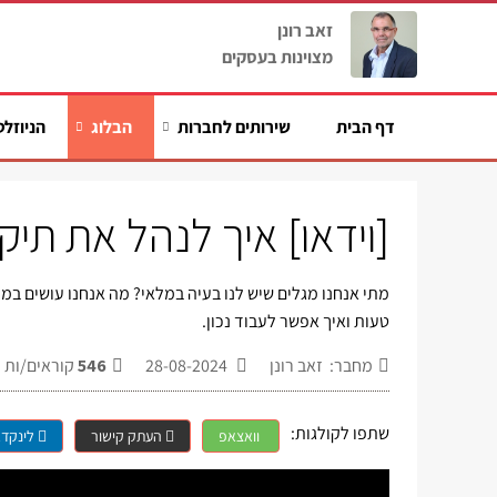
זאב רונן
מצוינות בעסקים
דף הבית
שירותים לחברות
הבלוג
הניוזלט
[וידאו] איך לנהל את תיק
מתי אנחנו מגלים שיש לנו בעיה במלאי? מה אנחנו עושים במ
טעות ואיך אפשר לעבוד נכון.
מחבר: זאב רונן
28-08-2024
546
קוראים/ות
שתפו לקולגות:
וואצאפ
העתק קישור
לינקדא