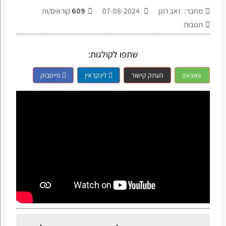
מחבר: זאב רונן
07-08-2024
609
קוראים/ות
תגובות
שתפו לקולגות:
וואצאפ
העתק קישור
לינקדאין
פייסבוק