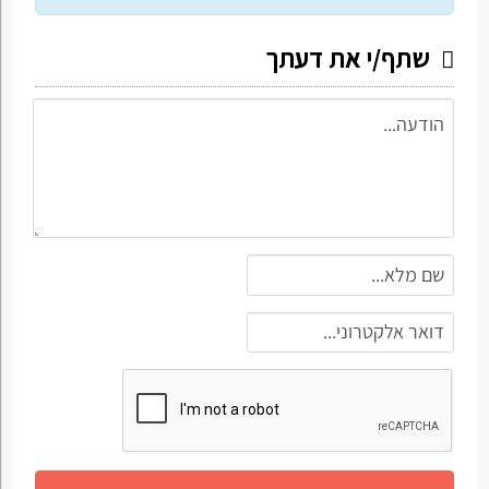
שתף/י את דעתך