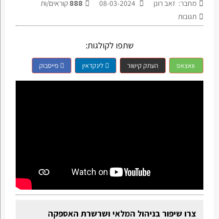
מחבר: זאב רונן
08-03-2024
888
קוראים/ות
תגובות
שתפו לקולגות:
וואצאפ
העתק קישור
לינקדאין
פייסבוק
צרו שיפור בניהול המלאי ושרשרת האספקה