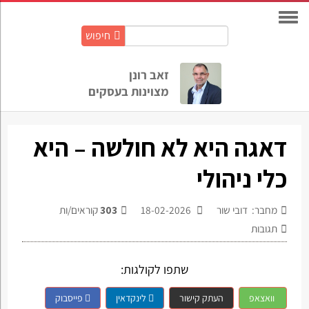
חיפוש
חיפוש
באתר:
זאב רונן
מצוינות בעסקים
דאגה היא לא חולשה – היא
כלי ניהולי
מחבר: דובי שור
18-02-2026
303
קוראים/ות
תגובות
שתפו לקולגות:
וואצאפ
העתק קישור
לינקדאין
פייסבוק